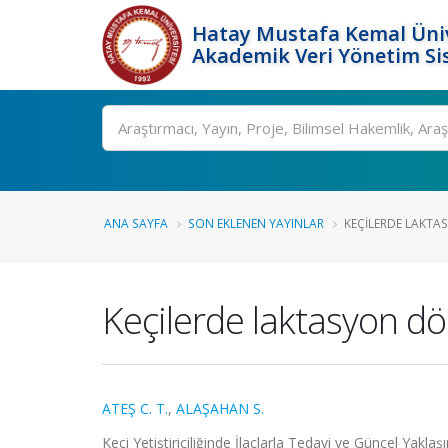
Hatay Mustafa Kemal Üniv
Akademik Veri Yönetim Si
Ara
ANA SAYFA
SON EKLENEN YAYINLAR
KEÇILERDE LAKTAS
Keçilerde laktasyon dö
ATEŞ C. T.
,
ALAŞAHAN S.
Keçi Yetiştiriciliğinde İlaçlarla Tedavi ve Güncel Yakl