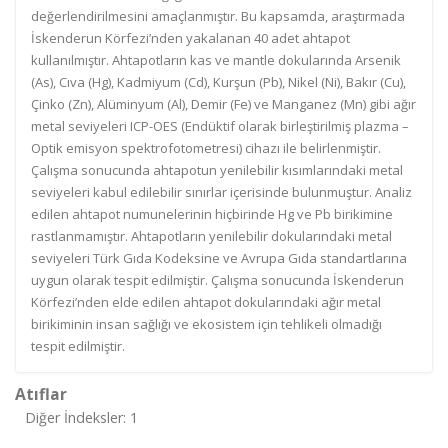
değerlendirilmesini amaçlanmıştır. Bu kapsamda, araştırmada
İskenderun Körfezi’nden yakalanan 40 adet ahtapot
kullanılmıştır. Ahtapotların kas ve mantle dokularında Arsenik
(As), Cıva (Hg), Kadmiyum (Cd), Kurşun (Pb), Nikel (Ni), Bakır (Cu),
Çinko (Zn), Alüminyum (Al), Demir (Fe) ve Manganez (Mn) gibi ağır
metal seviyeleri ICP-OES (Endüktif olarak birleştirilmiş plazma –
Optik emisyon spektrofotometresi) cihazı ile belirlenmiştir.
Çalışma sonucunda ahtapotun yenilebilir kısımlarındaki metal
seviyeleri kabul edilebilir sınırlar içerisinde bulunmuştur. Analiz
edilen ahtapot numunelerinin hiçbirinde Hg ve Pb birikimine
rastlanmamıştır. Ahtapotların yenilebilir dokularındaki metal
seviyeleri Türk Gıda Kodeksine ve Avrupa Gıda standartlarına
uygun olarak tespit edilmiştir. Çalışma sonucunda İskenderun
Körfezi’nden elde edilen ahtapot dokularındaki ağır metal
birikiminin insan sağlığı ve ekosistem için tehlikeli olmadığı
tespit edilmiştir.
Atıflar
Diğer İndeksler: 1