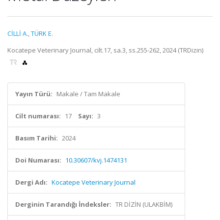
CİLLİ A.
,
TÜRK E.
Kocatepe Veterinary Journal, cilt.17, sa.3, ss.255-262, 2024 (TRDizin)
Yayın Türü:
Makale / Tam Makale
Cilt numarası:
17
Sayı:
3
Basım Tarihi:
2024
Doi Numarası:
10.30607/kvj.1474131
Dergi Adı:
Kocatepe Veterinary Journal
Derginin Tarandığı İndeksler:
TR DİZİN (ULAKBİM)