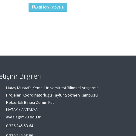
Atıf İçin Kopyala
letişim Bilgileri
Hatay Mustafa Kemal Üniversitesi Bilimsel Araştırma
Projeleri Koordinatörlüğü Tayfur Sökmen Kampüsü
Rektörlük Binası Zemin Kat
HATAY / ANTAKYA
avesis@mku.edu.tr
0.326.245 53 64
0.326.245 53 66