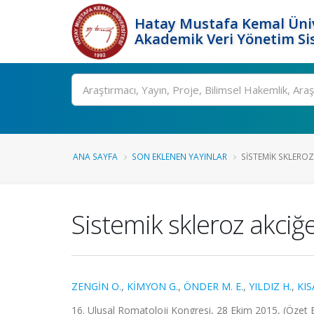
Hatay Mustafa Kemal Üniv
Akademik Veri Yönetim Si
Ara
ANA SAYFA
SON EKLENEN YAYINLAR
SISTEMIK SKLEROZ
Sistemik skleroz akciğ
ZENGİN O.
,
KİMYON G.
,
ÖNDER M. E.
,
YILDIZ H.
,
KIS
16. Ulusal Romatoloji Kongresi, 28 Ekim 2015, (Özet Bi