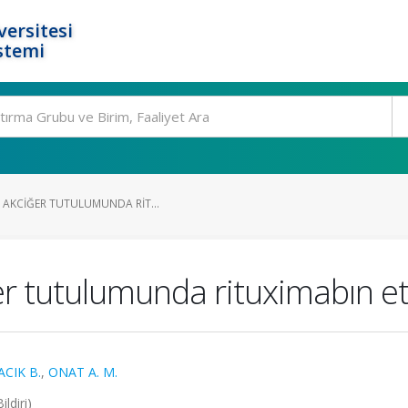
ersitesi
stemi
 AKCIĞER TUTULUMUNDA RIT...
er tutulumunda rituximabın etk
ACIK B.
,
ONAT A. M.
ldiri)