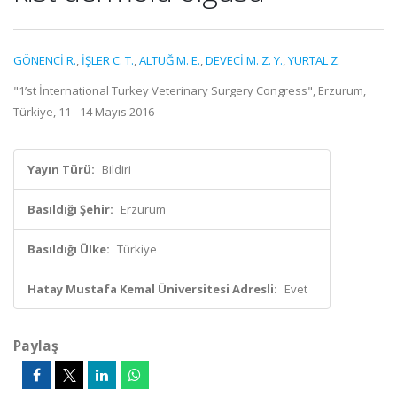
GÖNENCİ R.
,
İŞLER C. T.
,
ALTUĞ M. E.
,
DEVECİ M. Z. Y.
,
YURTAL Z.
"1’st İnternational Turkey Veterinary Surgery Congress", Erzurum,
Türkiye, 11 - 14 Mayıs 2016
Yayın Türü:
Bildiri
Basıldığı Şehir:
Erzurum
Basıldığı Ülke:
Türkiye
Hatay Mustafa Kemal Üniversitesi Adresli:
Evet
Paylaş