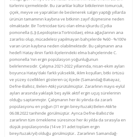
türlerini içermektedir. Bu zararlılar kültür bitkilerinin tomurcuk,
çiçek, meyve ve yaprakları ile beslenerek salgın yaptığı yıllarda
ürünün tamamının kaybına ve bitkinin zayıf düşmesine neden
olmaktadır. Bir Tortricidae türü olan elma içkurdu (Cydia
pomonella (L.)) (Lepidoptera:Tortricidae), elma ağaçlarının ana
zararlısı olup, mücadelesi yapılmayan bahçelerde %60 - %100’e
varan ürün kaybına neden olabilmektedir. Bu çalışmanın ana
hedefi Hatay ilinin farklı ilçelerindeki elma bahçelerinde C.
pomonella ’nın ergin popülasyon yoğunluğunun
belirlenmesidir. Çalışma 2021-2022 yıllarında, nisan-ekim ayları
boyunca Hatay’daki farklı yükseklik, iklim koşulları, bitki örtüsü
ve yüzey özellikleri gösteren üç ilçede (Samandağ-Batıayaz,
Defne-Ballıöz, Belen-Atik) yürütülmüştür. Zararlının mayıs-eylül
ayları arasında yaklaşık beş aylık aktif ergin uçuş sürelerinin
olduğu saptanmıştır. Çalışmanın her iki yılında da zararlı
popülasyonu en yoğun (31 ergin birey/tuzak) Belen-Atik’te
06.08.2022 tarihinde görülmüştür. Ayrıca Defne-Ballıöz‘de
zararlının tüm örnekleme süresince her iki yılda da sırasıyla en
düşük popülasyonda (14 ve 31 adet toplam ergin
birey/tuzak/yıl) olduğu görülmüştür.. Zararlının Samandağ-