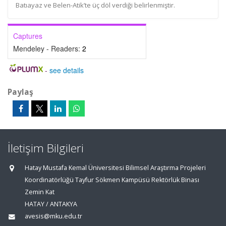
Batıayaz ve Belen-Atik’te üç döl verdiği belirlenmiştir.
Captures
Mendeley - Readers:
2
-
see details
Paylaş
İletişim Bilgileri
Hatay Mustafa Kemal Üniversitesi Bilimsel Araştırma Projeleri
Koordinatörlüğü Tayfur Sökmen Kampüsü Rektörlük Binası
Zemin Kat
HATAY / ANTAKYA
avesis@mku.edu.tr