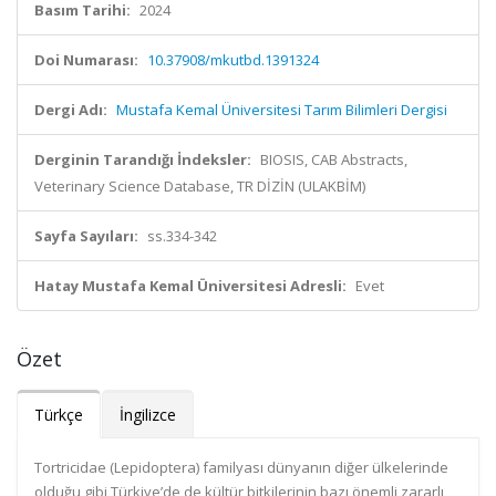
Basım Tarihi:
2024
Doi Numarası:
10.37908/mkutbd.1391324
Dergi Adı:
Mustafa Kemal Üniversitesi Tarım Bilimleri Dergisi
Derginin Tarandığı İndeksler:
BIOSIS, CAB Abstracts,
Veterinary Science Database, TR DİZİN (ULAKBİM)
Sayfa Sayıları:
ss.334-342
Hatay Mustafa Kemal Üniversitesi Adresli:
Evet
Özet
Türkçe
İngilizce
Tortricidae (Lepidoptera) familyası dünyanın diğer ülkelerinde
olduğu gibi Türkiye’de de kültür bitkilerinin bazı önemli zararlı