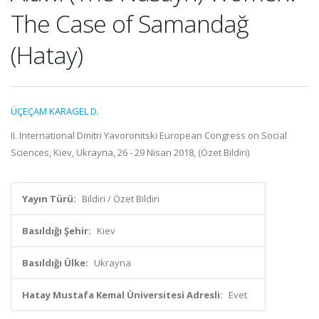
The Case of Samandağ
(Hatay)
ÜÇEÇAM KARAGEL D.
II. International Dmitri Yavoronitski European Congress on Social
Sciences, Kiev, Ukrayna, 26 - 29 Nisan 2018, (Özet Bildiri)
Yayın Türü:
Bildiri / Özet Bildiri
Basıldığı Şehir:
Kiev
Basıldığı Ülke:
Ukrayna
Hatay Mustafa Kemal Üniversitesi Adresli:
Evet