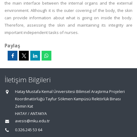
the main interface between the internal organs and the external
environment. Although it is the outer covering of the body, the skin
can provide information about what is going on inside the body.
Therefore, assessing the skin and maintaining its integrity are
important independent tasks of nurses.
Paylaş
İletişim Bilgileri
Hatay Mustafa Kemal Üniversitesi Bilimsel Araştırma Projeleri
Koordinatörlüğü Tayfur Sökmen Kampüsü Rektörlük Binası
Zemin Kat
HATAY / ANTAKYA
avesis@mku.edu.tr
0.326.245 53 64