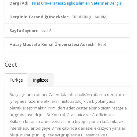
Dergi Adı:
Fırat Üniversitesi Sağlık Bilimleri Veteriner Dergisi
Derginin Tarandığı İndeksler:
TR DİZİN (ULAKBİM)
Sayfa Sayıları:
ss.1-8
Hatay Mustafa Kemal Üniversitesi Adresli:
Evet
Özet
Türkçe
İngilizce
Bu çalışmanın amacı, Calendula officinalis’in ratlarda deri yara
iyileşmesi üzerine etkilerini histopatolojik ve biyokimyasal
olarak araştırmaktır. Yirmi dört adet Wistar albino sıçan rastgele
üç gruba ayrıldı (n = 8): Kontrol, C. asiatica ve C. officinalis.
Ksilazin-ketamin anestezisi altında biyopsi punch kullanılarak
interskapular bölgeye 8 mm çapında dairesel eksizyon yaraları
oluşturulmuştur. İlgili tedavi gruplarına C. asiatica ve C.