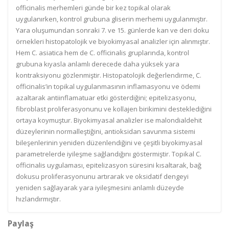
officinalis merhemleri günde bir kez topikal olarak
uygulanırken, kontrol grubuna gliserin merhemi uygulanmıştır.
Yara oluşumundan sonraki 7. ve 15. günlerde kan ve deri doku
örnekleri histopatolojik ve biyokimyasal analizler için alınmıştır.
Hem C. asiatica hem de C. officinalis gruplarında, kontrol
grubuna kıyasla anlamlı derecede daha yüksek yara
kontraksiyonu gözlenmiştir. Histopatolojik değerlendirme, C.
officinalis’in topikal uygulanmasının inflamasyonu ve ödemi
azaltarak antiinflamatuar etki gösterdiğini; epitelizasyonu,
fibroblast proliferasyonunu ve kollajen birikimini desteklediğini
ortaya koymuştur. Biyokimyasal analizler ise malondialdehit
düzeylerinin normalleştiğini, antioksidan savunma sistemi
bileşenlerinin yeniden düzenlendiğini ve çeşitli biyokimyasal
parametrelerde iyileşme sağlandığını göstermiştir. Topikal C.
officinalis uygulaması, epitelizasyon süresini kısaltarak, bağ
dokusu proliferasyonunu artırarak ve oksidatif dengeyi
yeniden sağlayarak yara iyileşmesini anlamlı düzeyde
hızlandırmıştır.
Paylaş