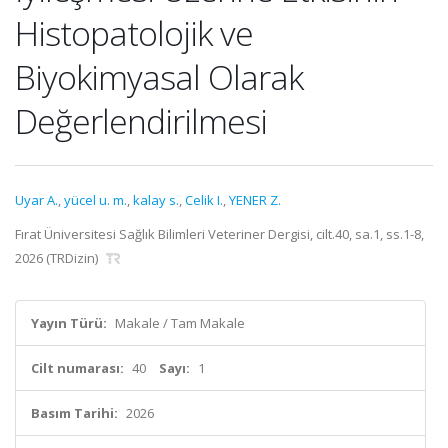
Histopatolojik ve
Biyokimyasal Olarak
Değerlendirilmesi
Uyar A.
,
yücel u. m.
,
kalay s.
,
Celik I.
,
YENER Z.
Fırat Üniversitesi Sağlık Bilimleri Veteriner Dergisi, cilt.40, sa.1, ss.1-8,
2026 (TRDizin)
Yayın Türü:
Makale / Tam Makale
Cilt numarası:
40
Sayı:
1
Basım Tarihi:
2026