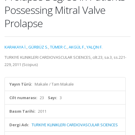
Possessing Mitral Valve
Prolapse
KARAKAYA İ.
,
GÜRBÜZ S.
,
TÜMER C.
,
AKGÜL F.
,
YALÇIN F.
TURKIYE KLINIKLERI CARDIOVASCULAR SCIENCES, cilt.23, sa.3, ss.221-
229, 2011 (Scopus)
Yayın Türü:
Makale / Tam Makale
Cilt numarası:
23
Sayı:
3
Basım Tarihi:
2011
Dergi Adı:
TURKIYE KLINIKLERI CARDIOVASCULAR SCIENCES