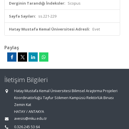
Derginin Tarandığı İndeksler:
Scopus
Sayfa Sayıları:
ss.221-229
Hatay Mustafa Kemal Üniversitesi Adresli:
Evet
Paylaş
İletişim Bilgileri
Hatay Mustafa Kemal Üniversitesi Bilimsel Araştırma Projeleri
Koordinatörlüğü Tayfur Sökmen Kampüsü Rektörlük Binası
Zemin Kat
HATAY / ANTAKYA
avesis@mku.edu.tr
0.326.245 53 64