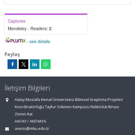
Captures
Mendeley - Readers:
2
-
see details
Paylaş
İletişim Bilgileri
Hatay Mustafa Kemal Üniversitesi Bilimsel Araştırma Projeleri
Koordinatörlüğü Tayfur Sökmen Kampüsü Rektörlük Binası
Zemin Kat
HATAY / ANTAKYA
avesis@mku.edu.tr