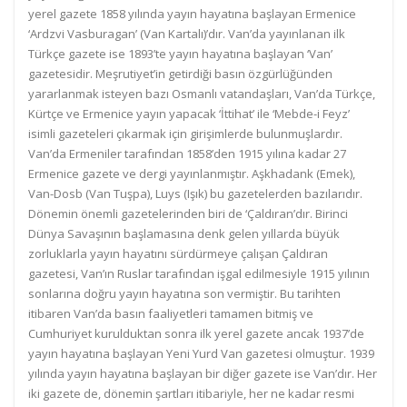
yerel gazete 1858 yılında yayın hayatına başlayan Ermenice
‘Ardzvi Vasburagan’ (Van Kartalı)’dır. Van’da yayınlanan ilk
Türkçe gazete ise 1893’te yayın hayatına başlayan ‘Van’
gazetesidir. Meşrutiyet’in getirdiği basın özgürlüğünden
yararlanmak isteyen bazı Osmanlı vatandaşları, Van’da Türkçe,
Kürtçe ve Ermenice yayın yapacak ‘İttihat’ ile ‘Mebde-i Feyz’
isimli gazeteleri çıkarmak için girişimlerde bulunmuşlardır.
Van’da Ermeniler tarafından 1858’den 1915 yılına kadar 27
Ermenice gazete ve dergi yayınlanmıştır. Aşkhadank (Emek),
Van-Dosb (Van Tuşpa), Luys (Işık) bu gazetelerden bazılarıdır.
Dönemin önemli gazetelerinden biri de ‘Çaldıran’dır. Birinci
Dünya Savaşının başlamasına denk gelen yıllarda büyük
zorluklarla yayın hayatını sürdürmeye çalışan Çaldıran
gazetesi, Van’ın Ruslar tarafından işgal edilmesiyle 1915 yılının
sonlarına doğru yayın hayatına son vermiştir. Bu tarihten
itibaren Van’da basın faaliyetleri tamamen bitmiş ve
Cumhuriyet kurulduktan sonra ilk yerel gazete ancak 1937’de
yayın hayatına başlayan Yeni Yurd Van gazetesi olmuştur. 1939
yılında yayın hayatına başlayan bir diğer gazete ise Van’dır. Her
iki gazete de, dönemin şartları itibariyle, her ne kadar resmi