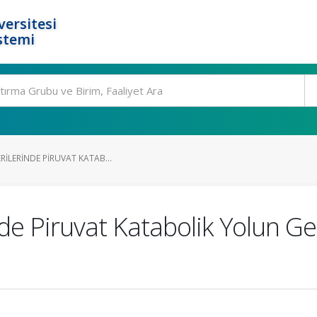
ersitesi
stemi
RILERINDE PIRUVAT KATAB...
inde Piruvat Katabolik Yolun G