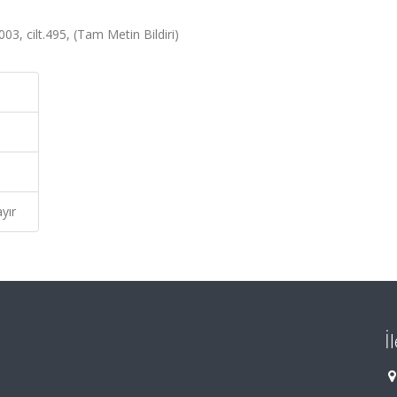
03, cilt.495, (Tam Metin Bildiri)
yır
İ