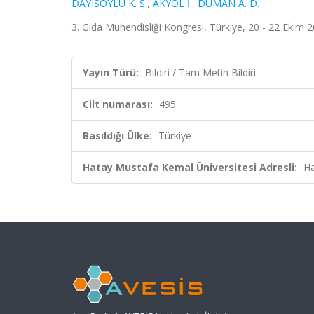
DAYISOYLU K. S.
,
AKYOL İ.
,
DUMAN A. D.
3. Gıda Mühendisliği Kongresi, Türkiye, 20 - 22 Ekim 20
Yayın Türü:
Bildiri / Tam Metin Bildiri
Cilt numarası:
495
Basıldığı Ülke:
Türkiye
Hatay Mustafa Kemal Üniversitesi Adresli:
Ha