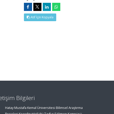
Atıf İçin Kopyala
letişim Bilgileri
Hatay Mustafa Kemal Üniversitesi Bilimsel Araştırma
Projeleri Koordinatörlüğü Tayfur Sökmen Kampüsü