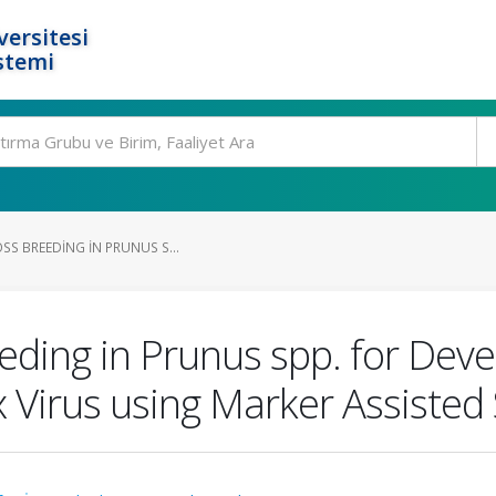
ersitesi
stemi
OSS BREEDING IN PRUNUS S...
eeding in Prunus spp. for Dev
Virus using Marker Assisted 