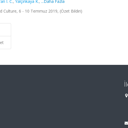
an İ. C.
,
Yalçınkaya K.
,
...Daha Fazla
d Culture, 6 - 10 Temmuz 2019, (Özet Bildiri)
et
İ