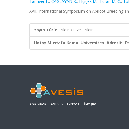
Tanrıver E.
,
ÇAĞLAYAN K.
,
Elçiçek M.
,
Tufan M. C.
,
Tuf
XVII. International Symposium on Apricot Breeding an
Yayın Türü:
Bildiri / Özet Bildiri
Hatay Mustafa Kemal Üniversitesi Adresli:
Ev
Ana Sayfa
|
AVESİS Hakkında
|
İletişim