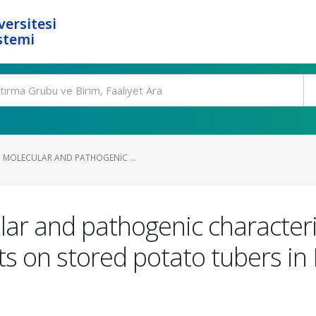
ersitesi
stemi
MOLECULAR AND PATHOGENIC ...
ar and pathogenic characteri
ts on stored potato tubers i