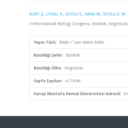
KURT Ş.
,
UYSAL A.
,
SOYLU S.
,
KARA M.
,
SOYLU E. M.
II International Biology Congress, Bishkek, Kırgızistan
Yayın Türü:
Bildiri / Tam Metin Bildiri
Basıldığı Şehir:
Bishkek
Basıldığı Ülke:
Kırgızistan
Sayfa Sayıları:
ss.74-86
Hatay Mustafa Kemal Üniversitesi Adresli:
Ev