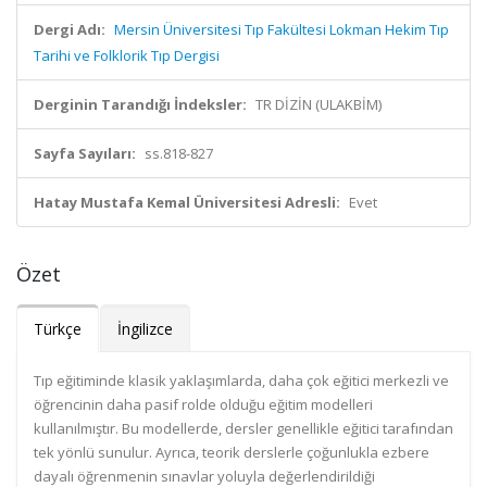
Dergi Adı:
Mersin Üniversitesi Tıp Fakültesi Lokman Hekim Tıp
Tarihi ve Folklorik Tıp Dergisi
Derginin Tarandığı İndeksler:
TR DİZİN (ULAKBİM)
Sayfa Sayıları:
ss.818-827
Hatay Mustafa Kemal Üniversitesi Adresli:
Evet
Özet
Türkçe
İngilizce
Tıp eğitiminde klasik yaklaşımlarda, daha çok eğitici merkezli ve
öğrencinin daha pasif rolde olduğu eğitim modelleri
kullanılmıştır. Bu modellerde, dersler genellikle eğitici tarafından
tek yönlü sunulur. Ayrıca, teorik derslerle çoğunlukla ezbere
dayalı öğrenmenin sınavlar yoluyla değerlendirildiği