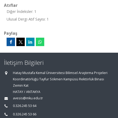
Atıflar
Diğer İndeksler: 1
Ulusal Dergi Atıf Sayısı: 1
Paylaş
İletişim Bilgileri
Hatay Mustafa Kemal Üniversitesi Bilimsel Araştırma Projeleri
Koordinatörlüğü Tayfur Sökmen Kampüsü Rektörlük Binası
Zemin Kat
HATAY / ANTAKYA
avesis@mku.edu.tr
0.326.245 53 64
0.326.245 53 66