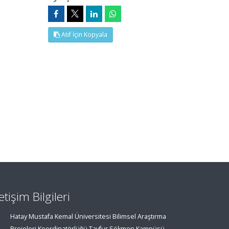
Atıf İçin Kopyala
letişim Bilgileri
Hatay Mustafa Kemal Üniversitesi Bilimsel Araştırma
Projeleri Koordinatörlüğü Tayfur Sökmen Kampüsü