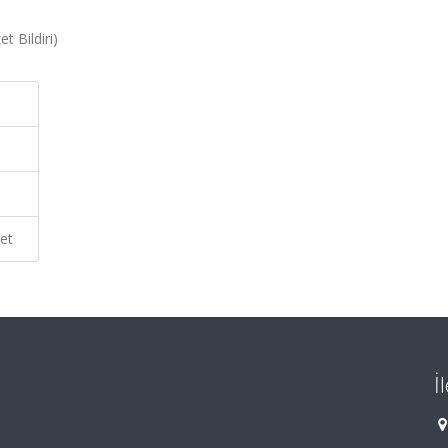
t Bildiri)
et
İ