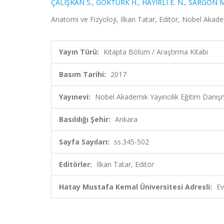
ÇALIŞKAN S.
,
GÖKTÜRK H.
,
HAYIRLI E. N.
,
SARGON M.
Anatomi ve Fizyoloji, İlkan Tatar, Editör, Nobel Akadem
Yayın Türü:
Kitapta Bölüm / Araştırma Kitabı
Basım Tarihi:
2017
Yayınevi:
Nobel Akademik Yayıncılık Eğitim Danışman
Basıldığı Şehir:
Ankara
Sayfa Sayıları:
ss.345-502
Editörler:
İlkan Tatar, Editör
Hatay Mustafa Kemal Üniversitesi Adresli:
Ev