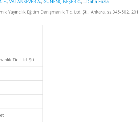
 F.
,
VATANSEVER A.
,
GÜNENÇ BEŞER C.
,
...Daha Fazla
ik Yayıncılık Eğitim Danışmanlık Tic. Ltd. Şti., Ankara, ss.345-502, 20
lık Tic. Ltd. Şti.
et