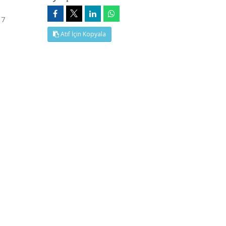
17
Atıf İçin Kopyala