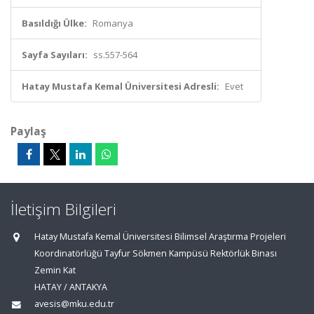
Basıldığı Ülke:
Romanya
Sayfa Sayıları:
ss.557-564
Hatay Mustafa Kemal Üniversitesi Adresli:
Evet
Paylaş
İletişim Bilgileri
Hatay Mustafa Kemal Üniversitesi Bilimsel Araştırma Projeleri
Koordinatörlüğü Tayfur Sökmen Kampüsü Rektörlük Binası
Zemin Kat
HATAY / ANTAKYA
avesis@mku.edu.tr