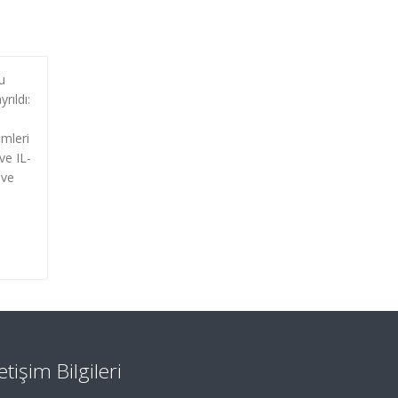
u
rıldı:
ümleri
ve IL-
 ve
letişim Bilgileri