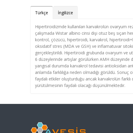
Türkçe
İngilizce
Hipertiroidizmde kullanılan karvakrolün ovaryum rezer
çalışmada Wistar albino cinsi dişi otuz beş sıçan he
kontrol, çözücü, hipertiroidi, karvakrol, hipertiro
oksidatif stres (MDA ve GSH) ve inflamatuvar sitok
gerçekleştirildi. Hipertiroidi grubunda ovaryum v
6 düzeylerinde artışlar görülürken AMH düzeyinde de
yangısal durumda karvakrol tedavisi antioksidan ant
anlamda farklılığa neden olmadığı görüldü. Sonuç ol
faydalı etkiler oluşturduğu ancak karvakrolün farklı 
yürütülmesinin faydalı olacağı düşünülmektedir.