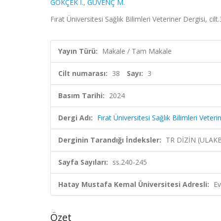
GÖKÇEK İ.
,
GÜVENÇ M.
Fırat Üniversitesi Sağlık Bilimleri Veteriner Dergisi, ci
Yayın Türü:
Makale / Tam Makale
Cilt numarası:
38
Sayı:
3
Basım Tarihi:
2024
Dergi Adı:
Fırat Üniversitesi Sağlık Bilimleri Veteri
Derginin Tarandığı İndeksler:
TR DİZİN (ULAK
Sayfa Sayıları:
ss.240-245
Hatay Mustafa Kemal Üniversitesi Adresli:
Ev
Özet