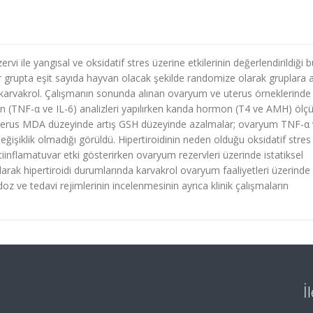
vi ile yangısal ve oksidatif stres üzerine etkilerinin değerlendirildiği b
r grupta eşit sayıda hayvan olacak şekilde randomize olarak gruplara ay
idi+karvakrol. Çalışmanın sonunda alınan ovaryum ve uterus örneklerinde
in (TNF-α ve IL-6) analizleri yapılırken kanda hormon (T4 ve AMH) ölç
e uterus MDA düzeyinde artış GSH düzeyinde azalmalar; ovaryum TNF-α 
ğişiklik olmadığı görüldü. Hipertiroidinin neden olduğu oksidatif stres
iinflamatuvar etki gösterirken ovaryum rezervleri üzerinde istatiksel
arak hipertiroidi durumlarında karvakrol ovaryum faaliyetleri üzerinde
doz ve tedavi rejimlerinin incelenmesinin ayrıca klinik çalışmaların
İ