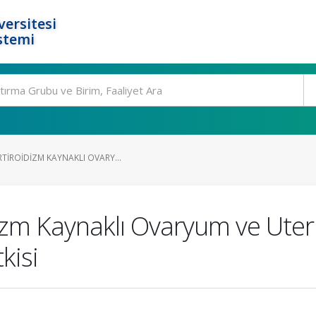
ersitesi
stemi
TIROIDIZM KAYNAKLI OVARY...
izm Kaynaklı Ovaryum ve Uteru
kisi