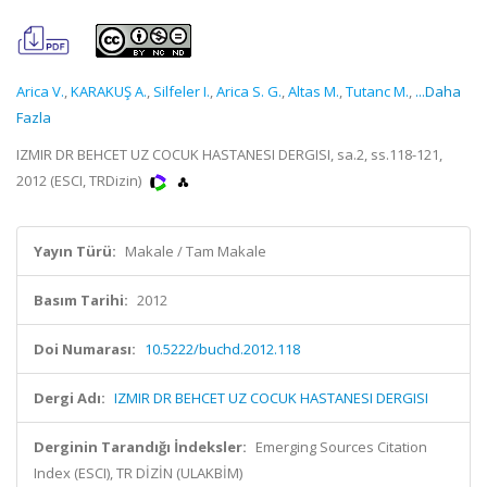
Arica V.
,
KARAKUŞ A.
,
Silfeler I.
,
Arica S. G.
,
Altas M.
,
Tutanc M.
,
...Daha
Fazla
IZMIR DR BEHCET UZ COCUK HASTANESI DERGISI, sa.2, ss.118-121,
2012 (ESCI, TRDizin)
Yayın Türü:
Makale / Tam Makale
Basım Tarihi:
2012
Doi Numarası:
10.5222/buchd.2012.118
Dergi Adı:
IZMIR DR BEHCET UZ COCUK HASTANESI DERGISI
Derginin Tarandığı İndeksler:
Emerging Sources Citation
Index (ESCI), TR DİZİN (ULAKBİM)