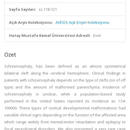
Sayfa Sayıları:
ss.118-121
Açık Arşiv Koleksiyonu:
AVESİS Açık Erişim Koleksiyonu
Hatay Mustafa Kemal Üniversitesi Adresli:
Evet
Özet
Schizencephaly, has been defined as an almost symmetrical
bilateral cleft along the cerebral hemisphere. Clinical findings in
patients with schizencephaly depends on the type of clefts (on of off
type) and the amount of malformed parenchyma. Incidence of
schizencephaly is unclear, while a population-based study
performed in the United States reported its incidence as 1.54:
100000. These types of cortical developmental malformations had
variable clinical signs depending on the function of the affected area
which range widely from mental-motor retardation and epilepsy to
focal neurological disorders. We also presented a very rare case