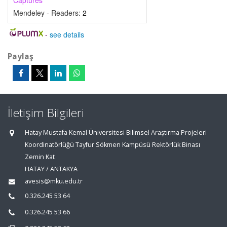
Captures
Mendeley - Readers:
2
-
see details
Paylaş
İletişim Bilgileri
Hatay Mustafa Kemal Üniversitesi Bilimsel Araştırma Projeleri
Koordinatörlüğü Tayfur Sökmen Kampüsü Rektörlük Binası
Zemin Kat
HATAY / ANTAKYA
avesis@mku.edu.tr
0.326.245 53 64
0.326.245 53 66