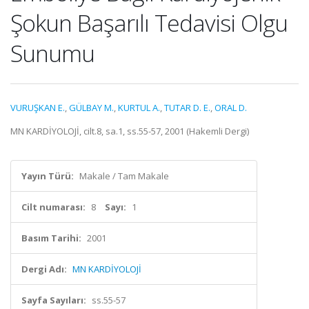
Şokun Başarılı Tedavisi Olgu
Sunumu
VURUŞKAN E.
,
GÜLBAY M.
,
KURTUL A.
,
TUTAR D. E.
,
ORAL D.
MN KARDİYOLOJİ, cilt.8, sa.1, ss.55-57, 2001 (Hakemli Dergi)
Yayın Türü:
Makale / Tam Makale
Cilt numarası:
8
Sayı:
1
Basım Tarihi:
2001
Dergi Adı:
MN KARDİYOLOJİ
Sayfa Sayıları:
ss.55-57