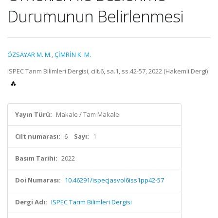
Durumunun Belirlenmesi
ÖZSAYAR M. M.
,
ÇİMRİN K. M.
ISPEC Tarım Bilimleri Dergisi, cilt.6, sa.1, ss.42-57, 2022 (Hakemli Dergi)
Yayın Türü:
Makale / Tam Makale
Cilt numarası:
6
Sayı:
1
Basım Tarihi:
2022
Doi Numarası:
10.46291/ispecjasvol6iss1pp42-57
Dergi Adı:
ISPEC Tarım Bilimleri Dergisi