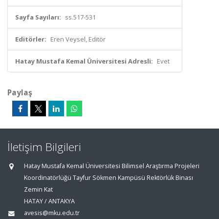
Sayfa Sayıları:
ss.517-531
Editörler:
Eren Veysel, Editör
Hatay Mustafa Kemal Üniversitesi Adresli:
Evet
Paylaş
İletişim Bilgileri
Hatay Mustafa Kemal Üniversitesi Bilimsel Araştırma Projeleri
Koordinatörlüğü Tayfur Sökmen Kampüsü Rektörlük Binası
Zemin Kat
HATAY / ANTAKYA
avesis@mku.edu.tr