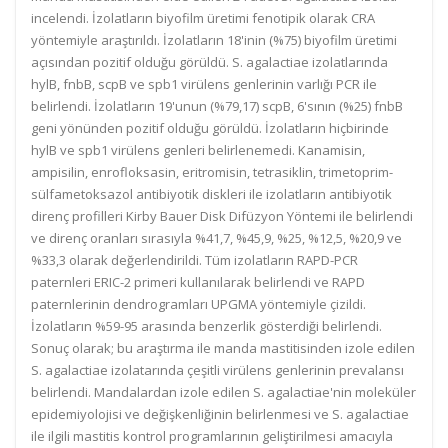
incelendi. İzolatların biyofilm üretimi fenotipik olarak CRA
yöntemiyle araştırıldı. İzolatların 18'inin (%75) biyofilm üretimi
açısından pozitif olduğu görüldü. S. agalactiae izolatlarında
hylB, fnbB, scpB ve spb1 virülens genlerinin varlığı PCR ile
belirlendi. İzolatların 19'unun (%79,17) scpB, 6'sının (%25) fnbB
geni yönünden pozitif olduğu görüldü. İzolatların hiçbirinde
hylB ve spb1 virülens genleri belirlenemedi. Kanamisin,
ampisilin, enrofloksasin, eritromisin, tetrasiklin, trimetoprim-
sülfametoksazol antibiyotik diskleri ile izolatların antibiyotik
direnç profilleri Kirby Bauer Disk Difüzyon Yöntemi ile belirlendi
ve direnç oranları sırasıyla %41,7, %45,9, %25, %12,5, %20,9 ve
%33,3 olarak değerlendirildi. Tüm izolatların RAPD-PCR
paternleri ERIC-2 primeri kullanılarak belirlendi ve RAPD
paternlerinin dendrogramları UPGMA yöntemiyle çizildi.
İzolatların %59-95 arasında benzerlik gösterdiği belirlendi.
Sonuç olarak; bu araştırma ile manda mastitisinden izole edilen
S. agalactiae izolatarında çeşitli virülens genlerinin prevalansı
belirlendi. Mandalardan izole edilen S. agalactiae'nin moleküler
epidemiyolojisi ve değişkenliğinin belirlenmesi ve S. agalactiae
ile ilgili mastitis kontrol programlarının geliştirilmesi amacıyla