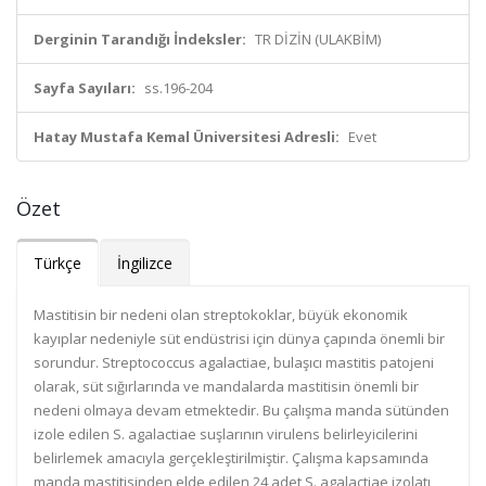
Derginin Tarandığı İndeksler:
TR DİZİN (ULAKBİM)
Sayfa Sayıları:
ss.196-204
Hatay Mustafa Kemal Üniversitesi Adresli:
Evet
Özet
Türkçe
İngilizce
Mastitisin bir nedeni olan streptokoklar, büyük ekonomik
kayıplar nedeniyle süt endüstrisi için dünya çapında önemli bir
sorundur. Streptococcus agalactiae, bulaşıcı mastitis patojeni
olarak, süt sığırlarında ve mandalarda mastitisin önemli bir
nedeni olmaya devam etmektedir. Bu çalışma manda sütünden
izole edilen S. agalactiae suşlarının virulens belirleyicilerini
belirlemek amacıyla gerçekleştirilmiştir. Çalışma kapsamında
manda mastitisinden elde edilen 24 adet S. agalactiae izolatı