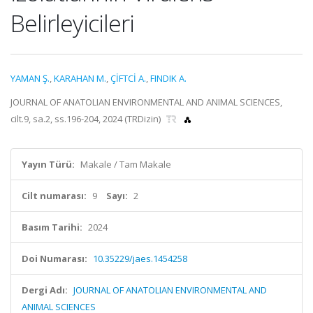
Belirleyicileri
YAMAN Ş.
,
KARAHAN M.
,
ÇİFTCİ A.
,
FINDIK A.
JOURNAL OF ANATOLIAN ENVIRONMENTAL AND ANIMAL SCIENCES,
cilt.9, sa.2, ss.196-204, 2024 (TRDizin)
Yayın Türü:
Makale / Tam Makale
Cilt numarası:
9
Sayı:
2
Basım Tarihi:
2024
Doi Numarası:
10.35229/jaes.1454258
Dergi Adı:
JOURNAL OF ANATOLIAN ENVIRONMENTAL AND
ANIMAL SCIENCES