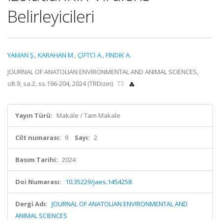
Belirleyicileri
YAMAN Ş.
,
KARAHAN M.
,
ÇİFTCİ A.
,
FINDIK A.
JOURNAL OF ANATOLIAN ENVIRONMENTAL AND ANIMAL SCIENCES,
cilt.9, sa.2, ss.196-204, 2024 (TRDizin)
Yayın Türü:
Makale / Tam Makale
Cilt numarası:
9
Sayı:
2
Basım Tarihi:
2024
Doi Numarası:
10.35229/jaes.1454258
Dergi Adı:
JOURNAL OF ANATOLIAN ENVIRONMENTAL AND
ANIMAL SCIENCES