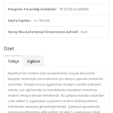
Derginin Tarandığı İndeksler:
TR DİZİN (ULAKBİM)
Sayfa Sayıları:
ss.196-204
Hatay Mustafa Kemal Üniversitesi Adresli:
Evet
Özet
Türkçe
İngilizce
Mastitisin bir nedeni olan streptokoklar, büyük ekonomik
kayıplar nedeniyle süt endüstrisi için dünya çapında önemli bir
sorundur. Streptococcus agalactiae, bulaşıcı mastitis patojeni
olarak, süt sığırlarında ve mandalarda mastitisin önemli bir
nedeni olmaya devam etmektedir. Bu çalışma manda sütünden
izole edilen S. agalactiae suşlarının virulens belirleyicilerini
belirlemek amacıyla gerçekleştirilmiştir. Çalışma kapsamında
manda mastitisinden elde edilen 24 adet S. agalactiae izolatı