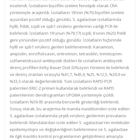
incelendi. İzolatların biyofilm üretimi fenotipik olarak CRA
yöntemiyle araştırıldı. İzolatların 18'inin (%75) biyofilm üretimi
açısından pozitif olduğu görüldü. S. agalactiae izolatlarında
hylB, fnbB, scpB ve spb1 virülens genlerinin varlığı PCR ile
belirlendi. İzolatların 19'unun (%79,17) scpB, 6'sının (%25) fnbB
geni yönünden pozitif olduğu görüldü. İzolatların hiçbirinde
hylB ve spb1 virülens genleri belirlenemedi. Kanamisin,
ampisilin, enrofloksasin, eritromisin, tetrasiklin, trimetoprim-
sülfametoksazol antibiyotik diskleri ile izolatların antibiyotik
direnç profilleri Kirby Bauer Disk Difüzyon Yöntemi ile belirlendi
ve direnç oranları sırasıyla %41,7, %45,9, %25, %12,5, %20,9 ve
%33,3 olarak değerlendirildi. Tüm izolatların RAPD-PCR
paternleri ERIC-2 primeri kullanılarak belirlendi ve RAPD
paternlerinin dendrogramları UPGMA yöntemiyle çizildi.
İzolatların %59-95 arasında benzerlik gösterdiği belirlendi.
Sonuç olarak; bu araştırma ile manda mastitisinden izole edilen
S. agalactiae izolatarında çeşitli virülens genlerinin prevalansı
belirlendi. Mandalardan izole edilen S. agalactiae'nin moleküler
epidemiyolojisi ve değişkenliğinin belirlenmesi ve S. agalactiae
ile ilgili mastitis kontrol programlarının geliştirilmesi amacıyla