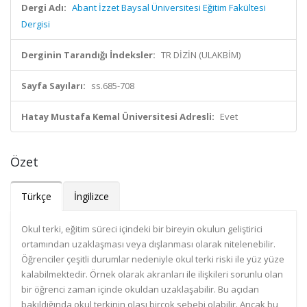
Dergi Adı:
Abant İzzet Baysal Üniversitesi Eğitim Fakültesi
Dergisi
Derginin Tarandığı İndeksler:
TR DİZİN (ULAKBİM)
Sayfa Sayıları:
ss.685-708
Hatay Mustafa Kemal Üniversitesi Adresli:
Evet
Özet
Türkçe
İngilizce
Okul terki, eğitim süreci içindeki bir bireyin okulun geliştirici
ortamından uzaklaşması veya dışlanması olarak nitelenebilir.
Öğrenciler çeşitli durumlar nedeniyle okul terki riski ile yüz yüze
kalabilmektedir. Örnek olarak akranları ile ilişkileri sorunlu olan
bir öğrenci zaman içinde okuldan uzaklaşabilir. Bu açıdan
bakıldığında okul terkinin olası birçok sebebi olabilir. Ancak bu