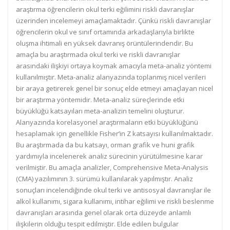
araştırma öğrencilerin okul terki eğilimini riskli davranışlar
üzerinden incelemeyi amaçlamaktadır. Çünkü riskli davranışlar
öğrencilerin okul ve sınıf ortamında arkadaşlarıyla birlikte
oluşma ihtimali en yüksek davranış örüntülerindendir. Bu
amaçla bu araştırmada okul terki ve riskli davranışlar
arasındaki ilişkiyi ortaya koymak amacıyla meta-analiz yöntemi
kullanılmıştır. Meta-analiz alanyazında toplanmış nicel verileri
bir araya getirerek genel bir sonuç elde etmeyi amaçlayan nicel
bir araştırma yöntemidir. Meta-analiz süreçlerinde etki
büyüklüğü katsayıları meta-analizin temelini oluşturur.
Alanyazında korelasyonel araştırmaların etki büyüklüğünü
hesaplamak için genellikle Fisher’in Z katsayısı kullanılmaktadır.
Bu araştırmada da bu katsayı, orman grafik ve huni grafik
yardımıyla incelenerek analiz sürecinin yürütülmesine karar
verilmiştir. Bu amaçla analizler, Comprehensive Meta-Analysis
(CMA) yazılımının 3. sürümü kullanılarak yapılmıştır. Analiz
sonuçları incelendiğinde okul terki ve antisosyal davranışlar ile
alkol kullanımı, sigara kullanımı, intihar eğilimi ve riskli beslenme
davranışları arasında genel olarak orta düzeyde anlamlı
ilişkilerin olduğu tespit edilmiştir. Elde edilen bulgular