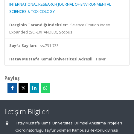
INTERNATIONAL RESEARCH JOURNAL OF ENVIRONMENTAL
SCIENCES & TOXICOLOGY
Derginin Tarandığı İndeksler:
Science Citation Index
Expanded (SCI-EXPANDED), Scopus
Sayfa Sayıları:
ss.731-733
Hatay Mustafa Kemal Üniversitesi Adresli:
Hayır
Paylaş
İletişim Bilgileri
Hatay Mustafa Kemal Üniversitesi Bilimsel Araştırma Projeleri
Koordinatörlüğü Tayfur Sökmen Kampüsü Rektörlük Binası