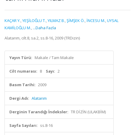
KAÇAR Y.
,
YEŞİLOĞLU T.
,
YILMAZ B.
,
ŞİMŞEK Ö.
,
İNCESU M.
,
UYSAL
KAMİLOĞLU M.
,
...Daha Fazla
Alatarım, cilt.8, sa.2, ss.8-16, 2009 (TRDizin)
Yayın Türü:
Makale / Tam Makale
Cilt numarası:
8
Sayı:
2
Basım Tarihi:
2009
Dergi Adı:
Alatarım
Derginin Tarandığı İndeksler:
TR DİZİN (ULAKBİM)
Sayfa Sayıları:
ss.8-16