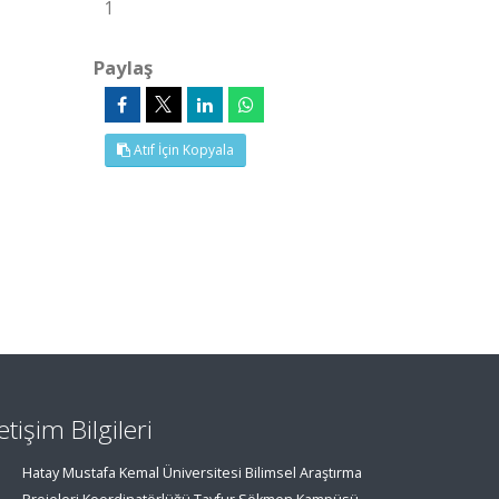
1
Paylaş
Atıf İçin Kopyala
letişim Bilgileri
Hatay Mustafa Kemal Üniversitesi Bilimsel Araştırma