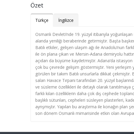
Özet
Türkçe
İngilizce
Osmanlı Devleti’nde 19. yüzyıl itibarıyla yoğunlaşa
alanda yeniliği beraberinde getirmiştir. Başta başkent
Batılı etkiler, gelişen ulaşım ağı ile Anadolu’nun fark
ile ön plana çıkan ve Mersin-Adana demiryolu hattın
açıdan da büyüme kaydetmiştir. Adana’da istasyon 
çok bu çevrede gelişim göstermiştir. Yeni yerleşim
görülen bir takım Batılı unsurlarla dikkat çekmiştir.
salan Havace Tırpani tarafından 20. yüzyıl başları
ve süsleme özellikleri ile detaylı olarak tanıtılmay
farklı kılan özelliklerin daha çok dış cephede toplan
başlıklı sütunları, cepheleri süsleyen plasterleri, kad
ayrışmıştır. Yapılan bu araştırma ile konağın plan ş
son dönem Osmanlı mimarisinde etkin olan Avrupai öğ