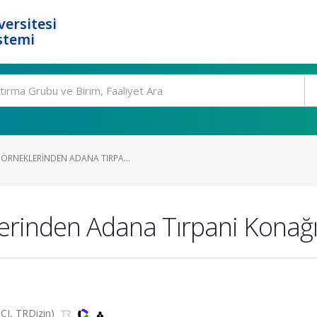
ersitesi
stemi
ÖRNEKLERINDEN ADANA TIRPA...
erinden Adana Tırpani Konağı
ESCI, TRDizin)