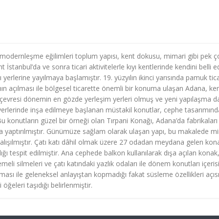
n modernleşme eğilimleri toplum yapısı, kent dokusu, mimari gibi pek ç
 İstanbul’da ve sonra ticari aktivitelerle kıyı kentlerinde kendini belli 
lı yerlerine yayılmaya başlamıştır. 19. yüzyılın ikinci yarısında pamuk tic
ın açılması ile bölgesel ticarette önemli bir konuma ulaşan Adana, ke
çevresi dönemin en gözde yerleşim yerleri olmuş ve yeni yapılaşma d
 yerlerinde inşa edilmeye başlanan müstakil konutlar, cephe tasarımınd
 Bu konutların güzel bir örneği olan Tırpani Konağı, Adana’da fabrikaları 
nda yaptırılmıştır. Günümüze sağlam olarak ulaşan yapı, bu makalede m
a çalışılmıştır. Çatı katı dâhil olmak üzere 27 odadan meydana gelen kon
dığı tespit edilmiştir. Ana cephede balkon kullanılarak dışa açılan konak
emeli silmeleri ve çatı katındaki yazlık odaları ile dönem konutları içeri
eması ile geleneksel anlayıştan kopmadığı fakat süsleme özellikleri açı
eleri taşıdığı belirlenmiştir.