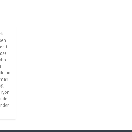
ok
eden
areti
ntsel
aha
a
ile ün
imari
ağı
, iyon
sinde
sından