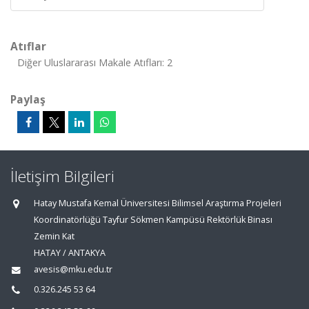
Atıflar
Diğer Uluslararası Makale Atıfları: 2
Paylaş
İletişim Bilgileri
Hatay Mustafa Kemal Üniversitesi Bilimsel Araştırma Projeleri
Koordinatörlüğü Tayfur Sökmen Kampüsü Rektörlük Binası
Zemin Kat
HATAY / ANTAKYA
avesis@mku.edu.tr
0.326.245 53 64