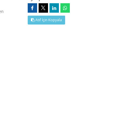
en
Atıf İçin Kopyala