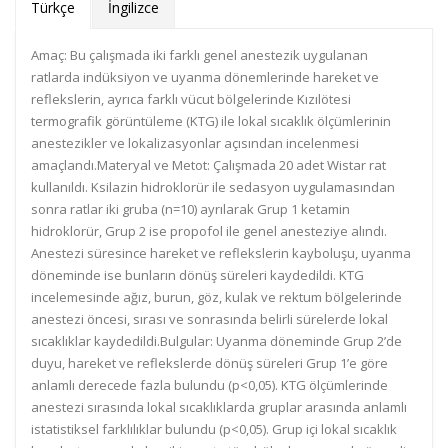
Türkçe
İngilizce
Amaç: Bu çalışmada iki farklı genel anestezik uygulanan
ratlarda indüksiyon ve uyanma dönemlerinde hareket ve
reflekslerin, ayrıca farklı vücut bölgelerinde Kızılötesi
termografik görüntüleme (KTG) ile lokal sıcaklık ölçümlerinin
anestezikler ve lokalizasyonlar açısından incelenmesi
amaçlandı.Materyal ve Metot: Çalışmada 20 adet Wistar rat
kullanıldı. Ksilazin hidroklorür ile sedasyon uygulamasından
sonra ratlar iki gruba (n=10) ayrılarak Grup 1 ketamin
hidroklorür, Grup 2 ise propofol ile genel anesteziye alındı.
Anestezi süresince hareket ve reflekslerin kayboluşu, uyanma
döneminde ise bunların dönüş süreleri kaydedildi. KTG
incelemesinde ağız, burun, göz, kulak ve rektum bölgelerinde
anestezi öncesi, sırası ve sonrasında belirli sürelerde lokal
sıcaklıklar kaydedildi.Bulgular: Uyanma döneminde Grup 2’de
duyu, hareket ve reflekslerde dönüş süreleri Grup 1’e göre
anlamlı derecede fazla bulundu (p<0,05). KTG ölçümlerinde
anestezi sırasında lokal sıcaklıklarda gruplar arasında anlamlı
istatistiksel farklılıklar bulundu (p<0,05). Grup içi lokal sıcaklık