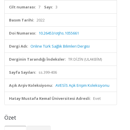
Cilt numarası:
7
Sayı:
3
Basım Tarihi:
2022
Doi Numarası:
10.26453/otjhs.1055661
Dergi Adı:
Online Türk Sağlık Bilimleri Dergisi
Derginin Tarandığı İndeksler:
TR DİZİN (ULAKBİM)
Sayfa Sayıları:
ss.399-406
Açık Arşiv Koleksiyonu:
AVESİS Açık Erişim Koleksiyonu
Hatay Mustafa Kemal Üniversitesi Adresli:
Evet
Özet