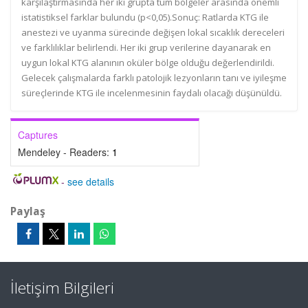
karşılaştırmasında her iki grupta tüm bölgeler arasında önemli
istatistiksel farklar bulundu (p<0,05).Sonuç: Ratlarda KTG ile
anestezi ve uyanma sürecinde değişen lokal sıcaklık dereceleri
ve farklılıklar belirlendi. Her iki grup verilerine dayanarak en
uygun lokal KTG alanının oküler bölge olduğu değerlendirildi.
Gelecek çalışmalarda farklı patolojik lezyonların tanı ve iyileşme
süreçlerinde KTG ile incelenmesinin faydalı olacağı düşünüldü.
Captures
Mendeley - Readers:
1
-
see details
Paylaş
İletişim Bilgileri