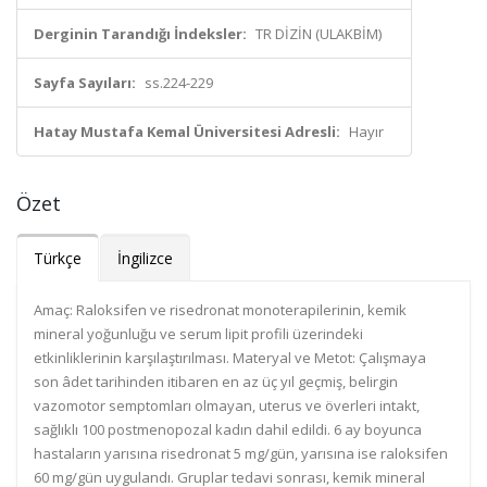
Derginin Tarandığı İndeksler:
TR DİZİN (ULAKBİM)
Sayfa Sayıları:
ss.224-229
Hatay Mustafa Kemal Üniversitesi Adresli:
Hayır
Özet
Türkçe
İngilizce
Amaç: Raloksifen ve risedronat monoterapilerinin, kemik
mineral yoğunluğu ve serum lipit profili üzerindeki
etkinliklerinin karşılaştırılması. Materyal ve Metot: Çalışmaya
son âdet tarihinden itibaren en az üç yıl geçmiş, belirgin
vazomotor semptomları olmayan, uterus ve överleri intakt,
sağlıklı 100 postmenopozal kadın dahil edildi. 6 ay boyunca
hastaların yarısına risedronat 5 mg/gün, yarısına ise raloksifen
60 mg/gün uygulandı. Gruplar tedavi sonrası, kemik mineral