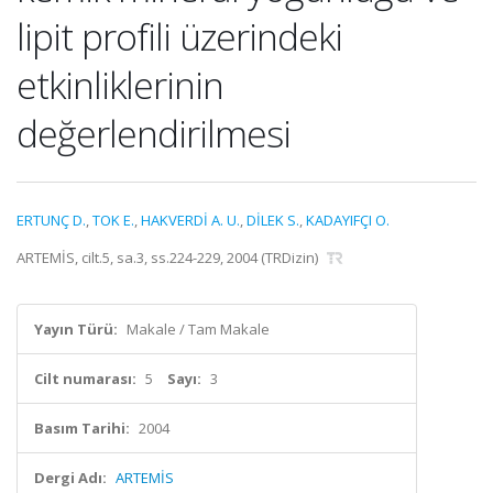
lipit profili üzerindeki
etkinliklerinin
değerlendirilmesi
ERTUNÇ D.
,
TOK E.
,
HAKVERDİ A. U.
,
DİLEK S.
,
KADAYIFÇI O.
ARTEMİS, cilt.5, sa.3, ss.224-229, 2004 (TRDizin)
Yayın Türü:
Makale / Tam Makale
Cilt numarası:
5
Sayı:
3
Basım Tarihi:
2004
Dergi Adı:
ARTEMİS