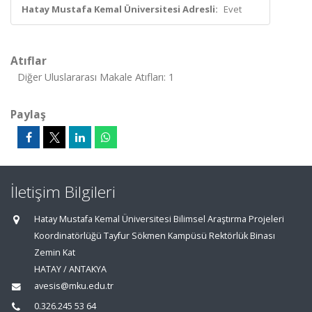
Hatay Mustafa Kemal Üniversitesi Adresli:
Evet
Atıflar
Diğer Uluslararası Makale Atıfları: 1
Paylaş
İletişim Bilgileri
Hatay Mustafa Kemal Üniversitesi Bilimsel Araştırma Projeleri
Koordinatörlüğü Tayfur Sökmen Kampüsü Rektörlük Binası
Zemin Kat
HATAY / ANTAKYA
avesis@mku.edu.tr
0.326.245 53 64