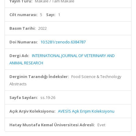
Yayın Türü:
Makale / Tam Makale
Cilt numarası:
5
Sayı:
1
Basım Tarihi:
2022
Doi Numarası:
10.5281/zenodo.6384787
Dergi Adı:
INTERNATIONAL JOURNAL OF VETERINARY AND
ANIMAL RESEARCH
Derginin Tarandığı İndeksler:
Food Science & Technology
Abstracts
Sayfa Sayıları:
ss.19-26
Açık Arşiv Koleksiyonu:
AVESİS Açık Erişim Koleksiyonu
Hatay Mustafa Kemal Üniversitesi Adresli:
Evet