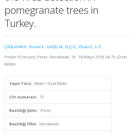
pomegranate trees in
Turkey.
ÇAĞLAYAN K.
,
Roumi V.
,
GAZEL M.
,
ELÇİ E.
,
Zhulu Z.
,
Li Z.
Power of Viruses, Porec, Hırvatistan, 16 - 18 Mayıs 2018, cilt.73, (Özet
Bildiri)
Yayın Türü:
Bildiri / Özet Bildiri
Cilt numarası:
73
Basıldığı Şehir:
Porec
Basıldığı Ülke:
Hırvatistan