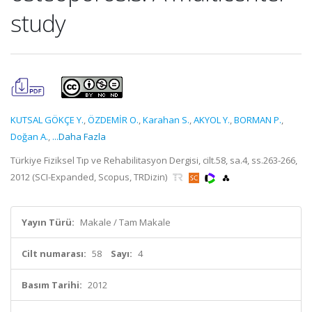
study
KUTSAL GÖKÇE Y.
,
ÖZDEMİR O.
,
Karahan S.
,
AKYOL Y.
,
BORMAN P.
,
Doğan A.
,
...Daha Fazla
Türkiye Fiziksel Tıp ve Rehabilitasyon Dergisi, cilt.58, sa.4, ss.263-266,
2012 (SCI-Expanded, Scopus, TRDizin)
Yayın Türü:
Makale / Tam Makale
Cilt numarası:
58
Sayı:
4
Basım Tarihi:
2012