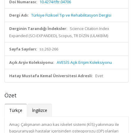
Doi Numarası:
10.4274/tftr.04706
Dergi Adı:
Türkiye Fiziksel Tıp ve Rehabilitasyon Dergisi
Derginin Tarandığı İndeksler:
Science Citation Index
Expanded (SCI-EXPANDED), Scopus, TR DİZİN (ULAKBİM)
Sayfa Sayıları:
ss.263-266
Açık Arşiv Koleksiyonu:
AVESİS Açık Erişim Koleksiyonu
Hatay Mustafa Kemal Üniversitesi Adresli:
Evet
Özet
Türkçe
İngilizce
Amaç: Çalışmanın amacı kas iskelet sistemi (KİS) yakınması ile
başvuranyaşlı hastalar içerisinden osteoporozu (OP) olanları