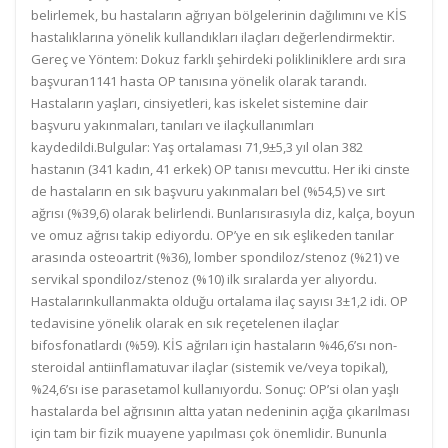
belirlemek, bu hastaların ağrıyan bölgelerinin dağılımını ve KİS
hastalıklarına yönelik kullandıkları ilaçları değerlendirmektir.
Gereç ve Yöntem: Dokuz farklı şehirdeki polikliniklere ardı sıra
başvuran1141 hasta OP tanısına yönelik olarak tarandı.
Hastaların yaşları, cinsiyetleri, kas iskelet sistemine dair
başvuru yakınmaları, tanıları ve ilaçkullanımları
kaydedildi.Bulgular: Yaş ortalaması 71,9±5,3 yıl olan 382
hastanın (341 kadın, 41 erkek) OP tanısı mevcuttu. Her iki cinste
de hastaların en sık başvuru yakınmaları bel (%54,5) ve sırt
ağrısı (%39,6) olarak belirlendi. Bunlarısırasıyla diz, kalça, boyun
ve omuz ağrısı takip ediyordu. OP’ye en sık eşlikeden tanılar
arasında osteoartrit (%36), lomber spondiloz/stenoz (%21) ve
servikal spondiloz/stenoz (%10) ilk sıralarda yer alıyordu.
Hastalarınkullanmakta olduğu ortalama ilaç sayısı 3±1,2 idi. OP
tedavisine yönelik olarak en sık reçetelenen ilaçlar
bifosfonatlardı (%59). KİS ağrıları için hastaların %46,6’sı non-
steroidal antiinflamatuvar ilaçlar (sistemik ve/veya topikal),
%24,6’sı ise parasetamol kullanıyordu. Sonuç: OP’si olan yaşlı
hastalarda bel ağrısının altta yatan nedeninin açığa çıkarılması
için tam bir fizik muayene yapılması çok önemlidir. Bununla