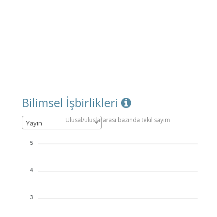
Bilimsel İşbirlikleri
Ulusal/uluslararası bazında tekil sayım
Yayın
5
4
3