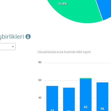
33.8%
şbirlikleri
Ulusal/uluslararası bazında tekil sayım
80
60
40
62
58
54