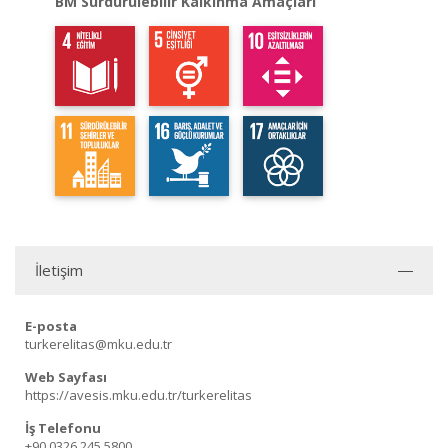
BM Sürdürülebilir Kalkınma Amaçları
İletişim
E-posta
turkerelitas@mku.edu.tr
Web Sayfası
https://avesis.mku.edu.tr/turkerelitas
İş Telefonu
+90 0326 245 5800