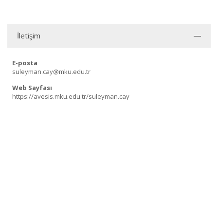
İletişim
E-posta
suleyman.cay@mku.edu.tr
Web Sayfası
https://avesis.mku.edu.tr/suleyman.cay