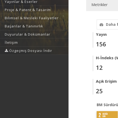
Yayınlar & Eserler
Metrikler
Proje & Patent & Tasarım
Bilimsel & Mesleki Faaliyetler
Daha 
Başarılar & Tanınırlık
Yayın
Duyurular & Dokümanlar
İletişim
156
Özgeçmiş Dosyası İndir
H-İndeks (
12
Açık Erişim
25
BM Sürdürü