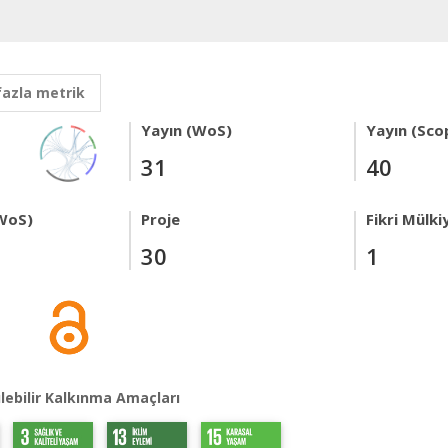
fazla metrik
Yayın (WoS)
Yayın (Sco
31
40
WoS)
Proje
Fikri Mülki
30
1
lebilir Kalkınma Amaçları