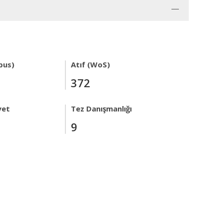
pus)
Atıf (WoS)
372
yet
Tez Danışmanlığı
9