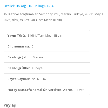
Özdilek Tıbıkoğlu B.
,
Tıbıkoğlu H. O.
45. Kazı ve Araştırmaları Sempozyumu, Mersin, Türkiye, 26 - 31 Mayıs
2025, cilt.5, ss.329-348, (Tam Metin Bildiri)
Yayın Türü:
Bildiri / Tam Metin Bildiri
Cilt numarası:
5
Basıldığı Şehir:
Mersin
Basıldığı Ülke:
Türkiye
Sayfa Sayıları:
ss.329-348
Hatay Mustafa Kemal Üniversitesi Adresli:
Evet
Paylaş