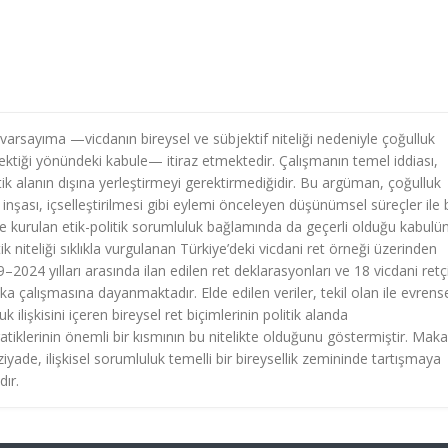
 varsayıma —vicdanın bireysel ve sübjektif niteliği nedeniyle çoğulluk
rektiği yönündeki kabule— itiraz etmektedir. Çalışmanın temel iddiası,
itik alanın dışına yerleştirmeyi gerektirmediğidir. Bu argüman, çoğulluk
 inşası, içselleştirilmesi gibi eylemi önceleyen düşünümsel süreçler ile 
e kurulan etik-politik sorumluluk bağlamında da geçerli olduğu kabulü
niteliği sıklıkla vurgulanan Türkiye’deki vicdani ret örneği üzerinden
024 yılları arasında ilan edilen ret deklarasyonları ve 18 vicdani retç
ka çalışmasına dayanmaktadır. Elde edilen veriler, tekil olan ile evrens
ilişkisini içeren bireysel ret biçimlerinin politik alanda
ratiklerinin önemli bir kısmının bu nitelikte olduğunu göstermiştir. Maka
 ziyade, ilişkisel sorumluluk temelli bir bireysellik zemininde tartışmaya
ır.