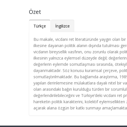
Özet
Türkçe
İngilizce
Bu makale, vicdani ret literatüründe yaygın olan bir
ilkesine dayanan politik alanın dışında tutulması ge
vicdanın bireysellik vasfının, onu zorunlu olarak pol
ilkesinin yalnızca eylemsel düzeyde değil; değerlerin
değerlerin eylemde somutlaşması sırasında, ötekiyl
dayanmaktadır. Söz konusu kuramsal çerçeve, politik 
somutlaştırılmaktadır. Bu bağlamda araştırma, 1989–2
yapılan derinlemesine mülakatlara dayalı nitel bir va
olan arasındaki bağın kurulduğu türden bir sorumluluk 
değerlendirilebileceğini ve Türkiye’deki vicdani ret p
hareketin politik karakterini, kolektif eylemsellikten
açarak alana özgün bir katkı sunmayı amaçlamaktad