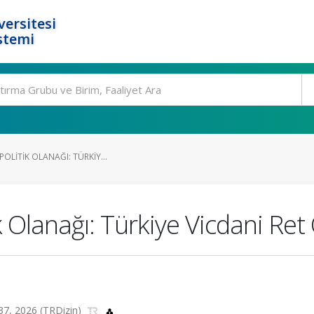
ersitesi
stemi
POLITIK OLANAĞI: TÜRKIY...
k Olanağı: Türkiye Vicdani Ret
-137, 2026 (TRDizin)