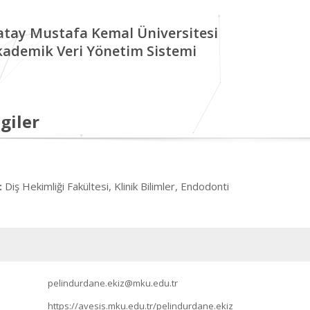
tay Mustafa Kemal Üniversitesi
kademik Veri Yönetim Sistemi
giler
Diş Hekimliği Fakültesi, Klinik Bilimler, Endodonti
:
pelindurdane.ekiz@mku.edu.tr
https://avesis.mku.edu.tr/pelindurdane.ekiz