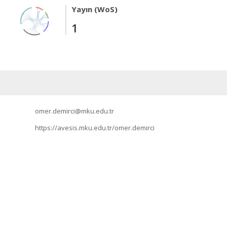
Yayın (WoS)
1
omer.demirci@mku.edu.tr
https://avesis.mku.edu.tr/omer.demirci