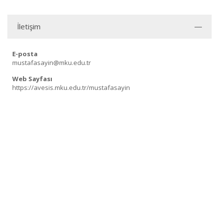
İletişim
E-posta
mustafasayin@mku.edu.tr
Web Sayfası
https://avesis.mku.edu.tr/mustafasayin