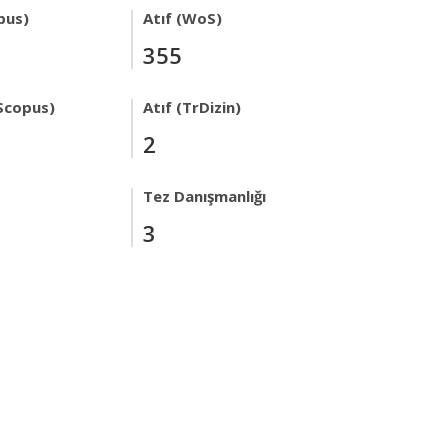
pus)
Atıf (WoS)
355
Scopus)
Atıf (TrDizin)
2
Tez Danışmanlığı
3