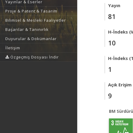
Yayınlar & Eserler
Yayın
Proje & Patent & Tasarım
81
Bilimsel & Mesleki Faaliyetler
Başarılar & Tanınırlık
H-İndeks (
Duyurular & Dokümanlar
10
İletişim
Özgeçmiş Dosyası İndir
H-İndeks (T
1
Açık Erişim
9
BM Sürdürü